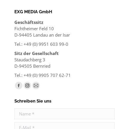
EXG MEDIA GmbH
Geschäftssitz
Fichtheimer Feld 10
D-94405 Landau an der Isar
Tel.: +49 (0) 9951 603 99-0
Sitz der Gesellschaft
Staudachberg 3
D-94505 Bernried
Tel.: +49 (0) 9905 707 62-71
Finden Sie uns auf:
Facebook
Instagram
E-
page
page
Mail
Schreiben Sie uns
opens
opens
page
in
in
opens
Name *
new
new
in
E-Mail *
window
window
new