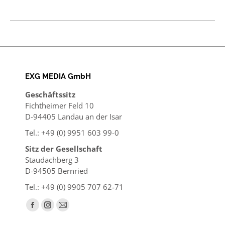
EXG MEDIA GmbH
Geschäftssitz
Fichtheimer Feld 10
D-94405 Landau an der Isar
Tel.: +49 (0) 9951 603 99-0
Sitz der Gesellschaft
Staudachberg 3
D-94505 Bernried
Tel.: +49 (0) 9905 707 62-71
Finden Sie uns auf:
Facebook
Instagram
E-
page
page
Mail