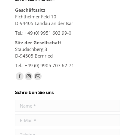
Geschäftssitz
Fichtheimer Feld 10
D-94405 Landau an der Isar
Tel.: +49 (0) 9951 603 99-0
Sitz der Gesellschaft
Staudachberg 3
D-94505 Bernried
Tel.: +49 (0) 9905 707 62-71
Finden Sie uns auf:
Facebook
Instagram
E-
page
page
Mail
Schreiben Sie uns
opens
opens
page
in
in
opens
Name *
new
new
in
E-Mail *
window
window
new
window
Telefon