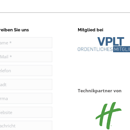
reiben Sie uns
Mitglied bei
e *
il *
efon
t
Technikpartner von
ma
site
hricht