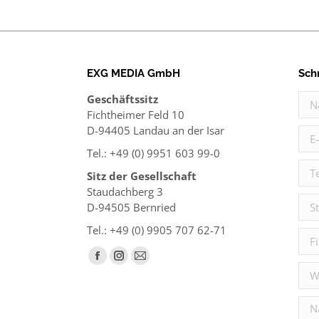
EXG MEDIA GmbH
Sch
Geschäftssitz
Nam
Fichtheimer Feld 10
D-94405 Landau an der Isar
E-Ma
Tel.: +49 (0) 9951 603 99-0
Tel
Sitz der Gesellschaft
Staudachberg 3
Stad
D-94505 Bernried
Tel.: +49 (0) 9905 707 62-71
Fir
Finden Sie uns auf:
Facebook
Instagram
E-
Web
page
page
Mail
opens
opens
page
Nac