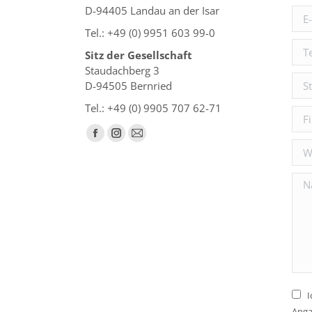
D-94405 Landau an der Isar
E-Ma
Tel.: +49 (0) 9951 603 99-0
Tel
Sitz der Gesellschaft
Staudachberg 3
Stad
D-94505 Bernried
Tel.: +49 (0) 9905 707 62-71
Fir
Finden Sie uns auf:
Facebook
Instagram
E-
Web
page
page
Mail
opens
opens
page
Nac
in
in
opens
new
new
in
window
window
new
window
I
Anga