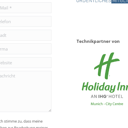
il *
efon
t
Technikpartner von
ma
site
hricht
ch stimme zu, dass meine
ben zur Bearbeitung meiner