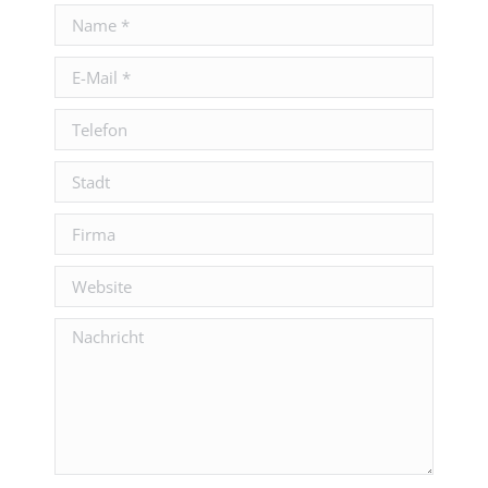
in
in
opens
Name *
new
new
in
E-Mail *
window
window
new
window
Telefon
Stadt
Firma
Website
Nachricht