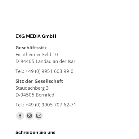
EXG MEDIA GmbH
Geschäftssitz
Fichtheimer Feld 10
D-94405 Landau an der Isar
Tel.: +49 (0) 9951 603 99-0
Sitz der Gesellschaft
Staudachberg 3
D-94505 Bernried
Tel.: +49 (0) 9905 707 62-71
Finden Sie uns auf:
Facebook
Instagram
E-
page
page
Mail
Schreiben Sie uns
opens
opens
page