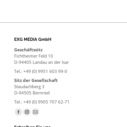
EXG MEDIA GmbH
Geschäftssitz
Fichtheimer Feld 10
D-94405 Landau an der Isar
Tel.: +49 (0) 9951 603 99-0
Sitz der Gesellschaft
Staudachberg 3
D-94505 Bernried
Tel.: +49 (0) 9905 707 62-71
Finden Sie uns auf:
Facebook
Instagram
E-
page
page
Mail